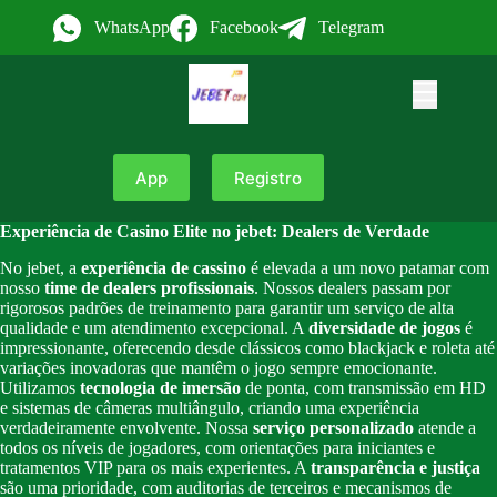
P
WhatsApp
Facebook
Telegram
u
l
a
r
p
a
r
App
Registro
a
o
c
Experiência de Casino Elite no jebet: Dealers de Verdade
o
n
No jebet, a
experiência de cassino
é elevada a um novo patamar com
t
nosso
time de dealers profissionais
. Nossos dealers passam por
e
rigorosos padrões de treinamento para garantir um serviço de alta
ú
qualidade e um atendimento excepcional. A
diversidade de jogos
é
d
impressionante, oferecendo desde clássicos como blackjack e roleta até
o
variações inovadoras que mantêm o jogo sempre emocionante.
Utilizamos
tecnologia de imersão
de ponta, com transmissão em HD
e sistemas de câmeras multiângulo, criando uma experiência
verdadeiramente envolvente. Nossa
serviço personalizado
atende a
todos os níveis de jogadores, com orientações para iniciantes e
tratamentos VIP para os mais experientes. A
transparência e justiça
são uma prioridade, com auditorias de terceiros e mecanismos de