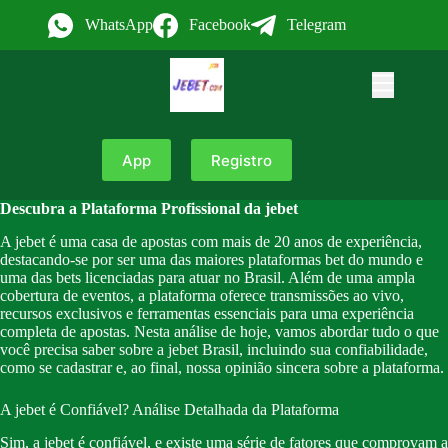
P
WhatsApp
Facebook
Telegram
u
l
a
r
p
a
r
App
Registro
a
o
c
Descubra a Plataforma Profissional da jebet
o
n
A jebet é uma casa de apostas com mais de 20 anos de experiência,
t
destacando-se por ser uma das maiores plataformas bet do mundo e
e
uma das bets licenciadas para atuar no Brasil. Além de uma ampla
ú
cobertura de eventos, a plataforma oferece transmissões ao vivo,
d
recursos exclusivos e ferramentas essenciais para uma experiência
o
completa de apostas. Nesta análise de hoje, vamos abordar tudo o que
você precisa saber sobre a jebet Brasil, incluindo sua confiabilidade,
como se cadastrar e, ao final, nossa opinião sincera sobre a plataforma.
A jebet é Confiável? Análise Detalhada da Plataforma
Sim, a jebet é confiável, e existe uma série de fatores que comprovam a