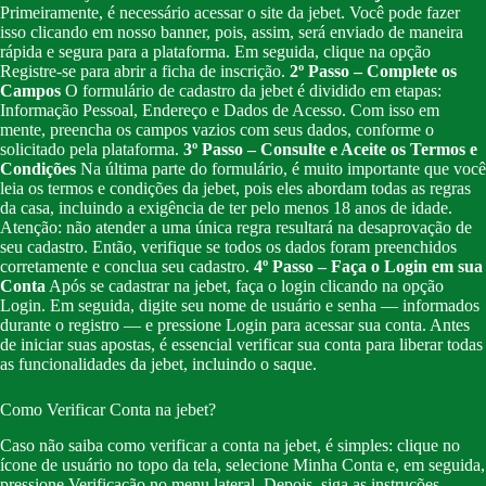
Primeiramente, é necessário acessar o site da jebet. Você pode fazer
isso clicando em nosso banner, pois, assim, será enviado de maneira
rápida e segura para a plataforma. Em seguida, clique na opção
Registre-se para abrir a ficha de inscrição.
2º Passo – Complete os
Campos
O formulário de cadastro da jebet é dividido em etapas:
Informação Pessoal, Endereço e Dados de Acesso. Com isso em
mente, preencha os campos vazios com seus dados, conforme o
solicitado pela plataforma.
3º Passo – Consulte e Aceite os Termos e
Condições
Na última parte do formulário, é muito importante que você
leia os termos e condições da jebet, pois eles abordam todas as regras
da casa, incluindo a exigência de ter pelo menos 18 anos de idade.
Atenção: não atender a uma única regra resultará na desaprovação de
seu cadastro. Então, verifique se todos os dados foram preenchidos
corretamente e conclua seu cadastro.
4º Passo – Faça o Login em sua
Conta
Após se cadastrar na jebet, faça o login clicando na opção
Login. Em seguida, digite seu nome de usuário e senha — informados
durante o registro — e pressione Login para acessar sua conta. Antes
de iniciar suas apostas, é essencial verificar sua conta para liberar todas
as funcionalidades da jebet, incluindo o saque.
Como Verificar Conta na jebet?
Caso não saiba como verificar a conta na jebet, é simples: clique no
ícone de usuário no topo da tela, selecione Minha Conta e, em seguida,
pressione Verificação no menu lateral. Depois, siga as instruções