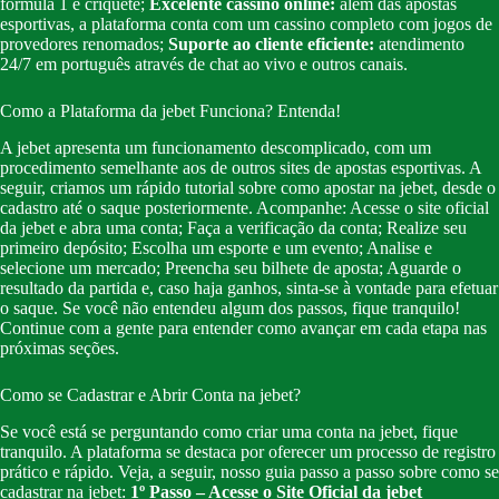
fórmula 1 e críquete;
Excelente cassino online:
além das apostas
esportivas, a plataforma conta com um cassino completo com jogos de
provedores renomados;
Suporte ao cliente eficiente:
atendimento
24/7 em português através de chat ao vivo e outros canais.
Como a Plataforma da jebet Funciona? Entenda!
A jebet apresenta um funcionamento descomplicado, com um
procedimento semelhante aos de outros sites de apostas esportivas. A
seguir, criamos um rápido tutorial sobre como apostar na jebet, desde o
cadastro até o saque posteriormente. Acompanhe: Acesse o site oficial
da jebet e abra uma conta; Faça a verificação da conta; Realize seu
primeiro depósito; Escolha um esporte e um evento; Analise e
selecione um mercado; Preencha seu bilhete de aposta; Aguarde o
resultado da partida e, caso haja ganhos, sinta-se à vontade para efetuar
o saque. Se você não entendeu algum dos passos, fique tranquilo!
Continue com a gente para entender como avançar em cada etapa nas
próximas seções.
Como se Cadastrar e Abrir Conta na jebet?
Se você está se perguntando como criar uma conta na jebet, fique
tranquilo. A plataforma se destaca por oferecer um processo de registro
prático e rápido. Veja, a seguir, nosso guia passo a passo sobre como se
cadastrar na jebet:
1º Passo – Acesse o Site Oficial da jebet