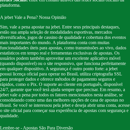
plataforma.
A jebet Vale a Pena? Nossa Opinião
Sim, vale a pena apostar na jebet. Entre seus principais destaques,
estão sua ampla seleção de modalidades esportivas, mercados
diversificados, jogos de cassino de qualidade e cobertura dos eventos
mais importantes do mundo. A plataforma conta com muitas
funcionalidades úteis para apostas, como transmissões ao vivo, dados
estatísticos em tempo real e ferramentas exclusivas de apostas. Os
usuários podem também aproveitar um excelente aplicativo móvel
(quando disponível) ou o site responsivo, que funciona perfeitamente
em qualquer dispositivo. A segurança é outro ponto forte: a jebet
possui licença oficial para operar no Brasil, utiliza criptografia SSL
para proteger dados e oferece métodos de pagamento seguros e
rápidos, como o Pix. O suporte ao cliente em português, disponível
24/7, garante que você terá ajuda sempre que precisar. Em resumo, a
jebet vale a pena por todos os fatores mencionados nesta análise, se
consolidando como uma das melhores opções de casa de apostas no
Brasil. Se você se interessou pela jebet e deseja abrir uma conta, acesse
o site oficial para começar sua experiência de apostas com segurança e
qualidade.
Lembre-se - Apostas São Para Diversão