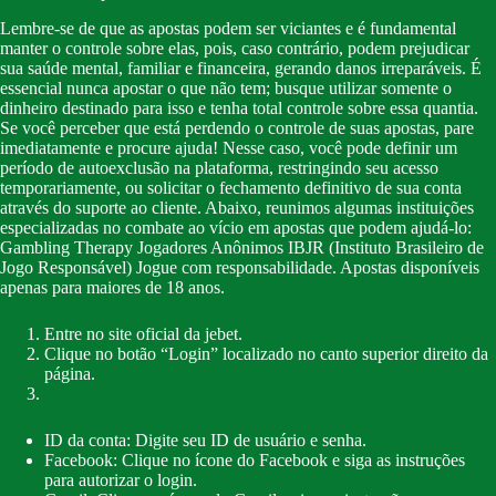
Lembre-se de que as apostas podem ser viciantes e é fundamental
manter o controle sobre elas, pois, caso contrário, podem prejudicar
sua saúde mental, familiar e financeira, gerando danos irreparáveis. É
essencial nunca apostar o que não tem; busque utilizar somente o
dinheiro destinado para isso e tenha total controle sobre essa quantia.
Se você perceber que está perdendo o controle de suas apostas, pare
imediatamente e procure ajuda! Nesse caso, você pode definir um
período de autoexclusão na plataforma, restringindo seu acesso
temporariamente, ou solicitar o fechamento definitivo de sua conta
através do suporte ao cliente. Abaixo, reunimos algumas instituições
especializadas no combate ao vício em apostas que podem ajudá-lo:
Gambling Therapy Jogadores Anônimos IBJR (Instituto Brasileiro de
Jogo Responsável) Jogue com responsabilidade. Apostas disponíveis
apenas para maiores de 18 anos.
Entre no site oficial da jebet.
Clique no botão “Login” localizado no canto superior direito da
página.
ID da conta: Digite seu ID de usuário e senha.
Facebook: Clique no ícone do Facebook e siga as instruções
para autorizar o login.