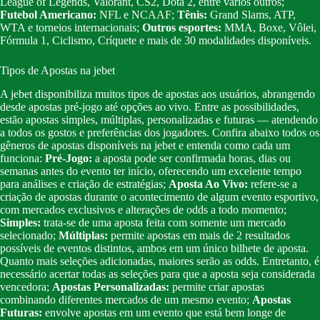
League of Legends, Valorant, CS2, Dota 2, entre vários outros;
Futebol Americano:
NFL e NCAAF;
Tênis:
Grand Slams, ATP,
WTA e torneios internacionais;
Outros esportes:
MMA, Boxe, Vôlei,
Fórmula 1, Ciclismo, Críquete e mais de 30 modalidades disponíveis.
Tipos de Apostas na jebet
A jebet disponibiliza muitos tipos de apostas aos usuários, abrangendo
desde apostas pré-jogo até opções ao vivo. Entre as possibilidades,
estão apostas simples, múltiplas, personalizadas e futuras — atendendo
a todos os gostos e preferências dos jogadores. Confira abaixo todos os
gêneros de apostas disponíveis na jebet e entenda como cada um
funciona:
Pré-Jogo:
a aposta pode ser confirmada horas, dias ou
semanas antes do evento ter início, oferecendo um excelente tempo
para análises e criação de estratégias;
Aposta Ao Vivo:
refere-se a
criação de apostas durante o acontecimento de algum evento esportivo,
com mercados exclusivos e alterações de odds a todo momento;
Simples:
trata-se de uma aposta feita com somente um mercado
selecionado;
Múltiplas:
permite apostas em mais de 2 resultados
possíveis de eventos distintos, ambos em um único bilhete de aposta.
Quanto mais seleções adicionadas, maiores serão as odds. Entretanto, é
necessário acertar todas as seleções para que a aposta seja considerada
vencedora;
Apostas Personalizadas:
permite criar apostas
combinando diferentes mercados de um mesmo evento;
Apostas
Futuras:
envolve apostas em um evento que está bem longe de